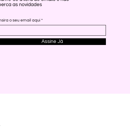
perca as novidades
Insira o seu email aqui
Assine Já
r