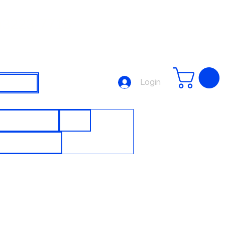
3223-7715
Login
SJUNTORES
DPS
UTOMAÇÃO