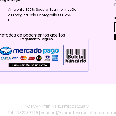
Ambiente 100% Seguro. Sua Informação
é Protegida Pela Criptografia SSL 256-
Bit.
Métodos de pagamentos aceitos
© KVA MATERIAIS ELÉTRICOS 2025 ©
32237715 |
vendas@kvamateriaiseletricos.com.b