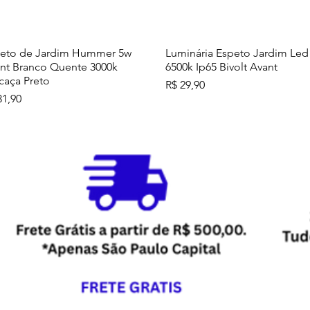
eto de Jardim Hummer 5w
Luminária Espeto Jardim Led
Visualização rápida
Visualização rápida
nt Branco Quente 3000k
6500k Ip65 Bivolt Avant
caça Preto
Preço
R$ 29,90
ço
31,90
letor 6500k 100W
ulo Tomada De Telefone Rj11
Ventilador Parede Loren Sid 
Módulo Tampo com 1 Furo 9
Visualização rápida
Visualização rápida
Visualização rápida
Visualização rápida
ramontina Liz
Sprint preto 3 pás cinza 60 c
mm Tramontina Grafite