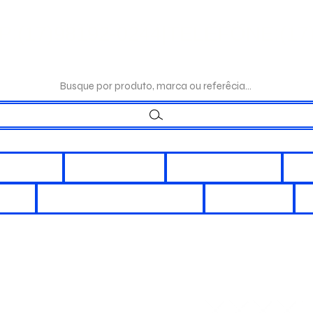
:(17)98192-0244|TELEFONE:(17)
Busque por produto, marca ou referêcia...
LÉTRICOS
ILUMINAÇÃO
INTERRUPÇÃO
DI
ORES
CHUVEIROS E DUCHAS
REATORES
A