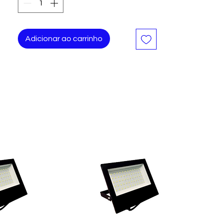
curtos-circuitos, assegurando o bom
funcionamento de sua instalação
elétrica.
Adicionar ao carrinho
Corrente Nominal (A):10 a 70
Numero de polos 1
Frequência 50 / 60Hz
Tensões de Operação (Ue) Monopolar:
127/220 Vca
Tensão de Isolação (Ui) Monopolar415 Vca
Curva de disparo C
Manobras Elétricas 4.000
Operações Manobras Mecânicas 4.000
Operações Fixação Trilho DIN 35 mm
Temperatura Ambiente -20°C a 55°C
Terminais
(Capacidade dos cabos) 1 ou 2 cabos de
até 10mm² ou 1 cabo de 1,5 a 25mm²
Torque Máximo 2 Nm