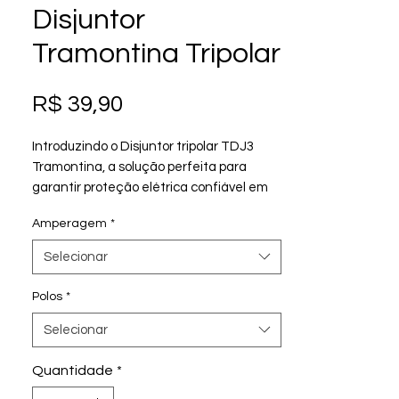
Disjuntor
Tramontina Tripolar
Preço
R$ 39,90
Introduzindo o Disjuntor tripolar TDJ3
Tramontina, a solução perfeita para
garantir proteção elétrica confiável em
seu espaço. Disponível em diversas
Amperagem
*
amperagens, de 10A a 63A, este disjuntor
foi meticulosamente projetado pela
Selecionar
renomada marca Tramontina, sinônimo
de qualidade e inovação.
Polos
*
Com o Disjuntor Monopolar TDJ3, você
Selecionar
está investindo em segurança e
desempenho excepcionais. Sua
Quantidade
*
funcionalidade monopolar proporciona
uma defesa eficaz contra sobrecargas e