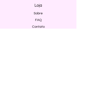
Loja
Sobre
FAQ
Contato
Envio e Devoluções
Política da Loja
Métodos de pagamento
Segurança
Ambiente 100% Seguro. Sua Informação
é Protegida Pela Criptografia SSL 256-Bit.
Métodos de pagamentos aceitos