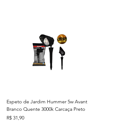
• 100 Metros de Cabo Flexíel 1 x
1,5mm -1000M
==========================
===================
Distribuído por KVA Materiais
Elétricos
==========================
===================
Garantia do vendedor: 90 dias
Espeto de Jardim Hummer 5w Avant
Branco Quente 3000k Carcaça Preto
Preço
R$ 31,90