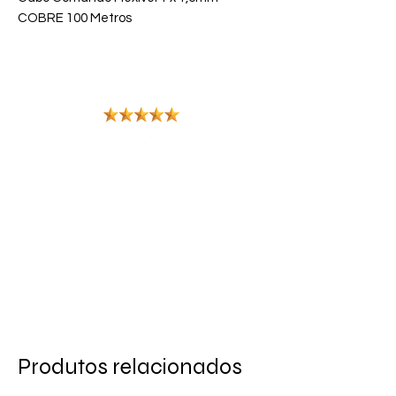
COBRE 100 Metros
**CARACTERÍSTICAS GERAIS:
• Marca: Riopreflex
• Modelo: Flexível 1x 1,5mm.
• Normas Aplicáveis: NBR NM 247-3
• Espessura: 1,50mm.
• Tensão: 750V.
• Comprimento: 100m.
• Categoria do Cabo: Flexível.
• Antichamas: Sim.
• Material da Cobertura: PVC-A
• Materiais do Condutor: Cobre
• Peso (kg): 2,00
• Garantia: 90 dias de garantia
legal para vícios ou defeitos de
fabricação.
Produtos relacionados
** ITENS INCLUSOS: