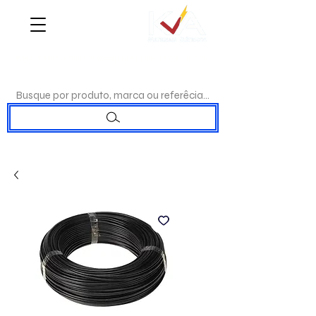
WHATSAPP:
(17)98192-0244
|TELEFONE:
(17)3223-7715
Busque por produto, marca ou referêcia...