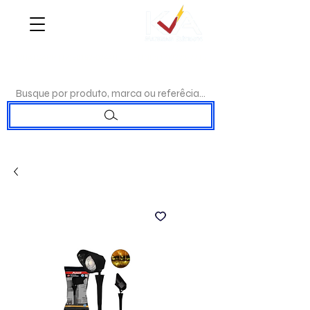
WHATSAPP:
(17)98192-0244
|TELEFONE:
(17)3223-7715
Busque por produto, marca ou referêcia...