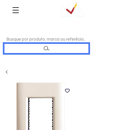
WHATSAPP:
(17)98192-0244
|TELEFONE:
(17)3223-7715
Busque por produto, marca ou referêcia...