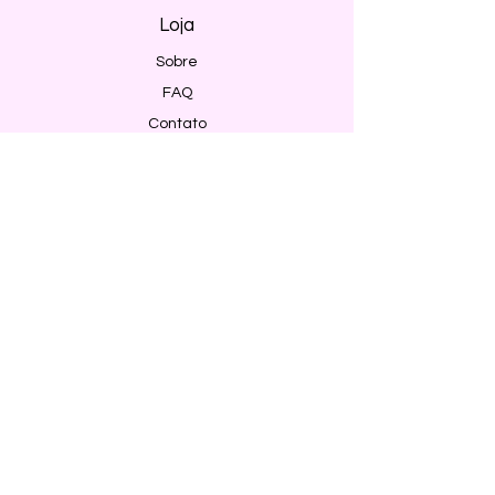
Loja
Sobre
FAQ
Contato
Envio e Devoluções
Política da Loja
Métodos de pagamento
Segurança
Ambiente 100% Seguro. Sua Informação
é Protegida Pela Criptografia SSL 256-Bit.
Métodos de pagamentos aceitos