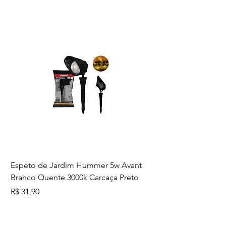
importante que o produto seja
instalado por profissional habilitado.
Antes de instalar, desligue a
energia elétrica.
Espeto de Jardim Hummer 5w Avant
Branco Quente 3000k Carcaça Preto
Preço
R$ 31,90