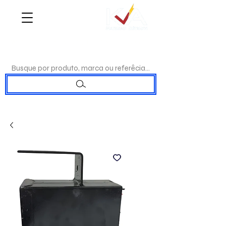
WHATSAPP:
(17)98192-0244
|TELEFONE:
(17)3223-7715
Busque por produto, marca ou referêcia...