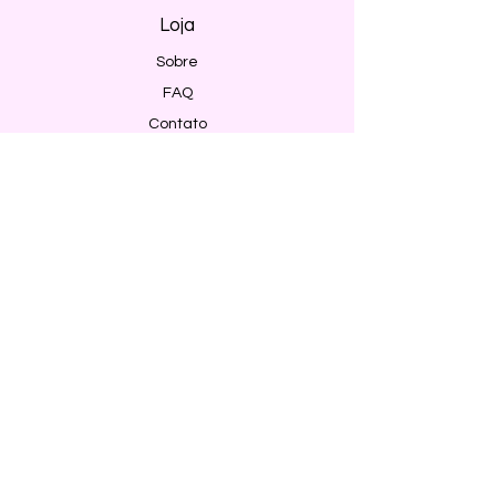
Loja
Sobre
FAQ
Contato
Envio e Devoluções
Política da Loja
Métodos de pagamento
Segurança
Ambiente 100% Seguro. Sua Informação
é Protegida Pela Criptografia SSL 256-Bit.
Métodos de pagamentos aceitos