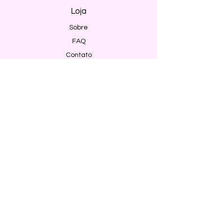
Loja
Sobre
FAQ
Contato
Envio e Devoluções
Política da Loja
Métodos de pagamento
Segurança
Ambiente 100% Seguro. Sua Informação
é Protegida Pela Criptografia SSL 256-Bit.
Métodos de pagamentos aceitos