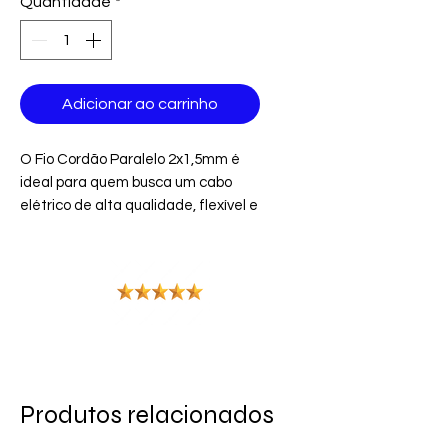
Quantidade
*
Adicionar ao carrinho
O Fio Cordão Paralelo 2x1,5mm é
ideal para quem busca um cabo
elétrico de alta qualidade, flexível e
seguro para diversas aplicações
elétricas. Com 5 metros de
comprimento, ele é perfeito para
pequenas instalações residenciais,
comerciais e industriais, garantindo
excelente condução elétrica e
durabilidade.
Produtos relacionados
Principais Características: