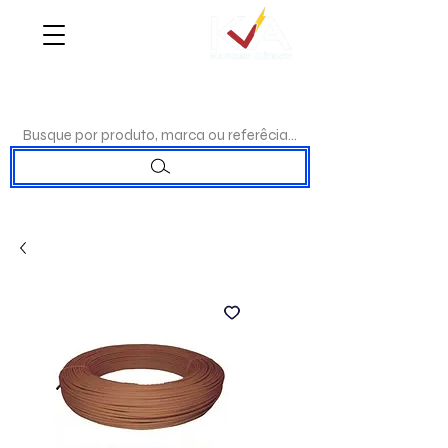
WHATSAPP:
(17)98192-0244
|TELEFONE:
(17)3223-7715
Busque por produto, marca ou referêcia...