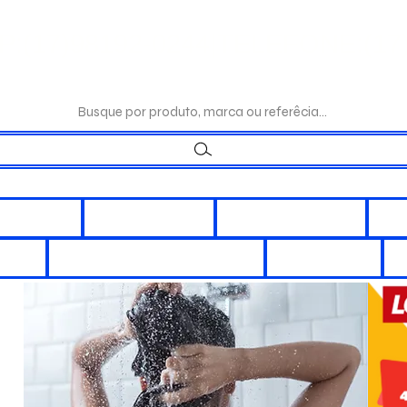
:(17)98192-0244|TELEFONE:(17)
Busque por produto, marca ou referêcia...
LÉTRICOS
ILUMINAÇÃO
INTERRUPÇÃO
DI
ORES
CHUVEIROS E DUCHAS
REATORES
A