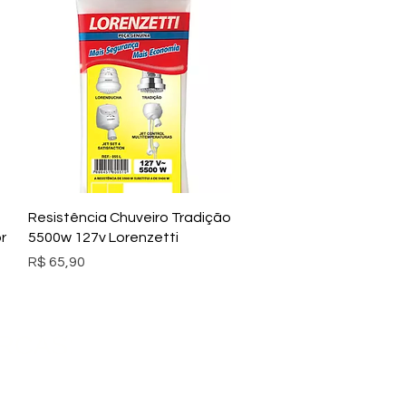
Visualização rápida
Resistência Chuveiro Tradição
r
5500w 127v Lorenzetti
Preço
R$ 65,90
RCAS: