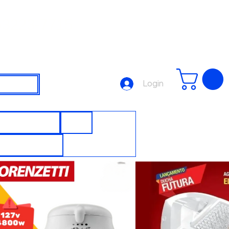
3223-7715
Login
SJUNTORES
DPS
UTOMAÇÃO