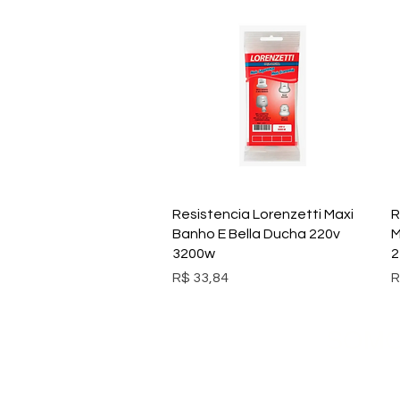
Visualização rápida
Resistencia Lorenzetti Maxi
R
Banho E Bella Ducha 220v
M
3200w
2
Preço
P
R$ 33,84
R
SOMO