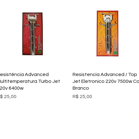
Visualização rápida
Visualização rápida
esistência Advanced
Resistencia Advanced / Top
ultitemperatura Turbo Jet
Jet Eletronico 220v 7500w Co
20v 6400w
Branco
reço
Preço
$ 25,00
R$ 25,00
S PARCEIROS OFICIAS DAS MA