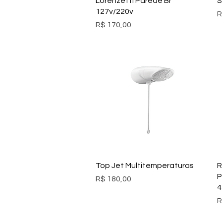
Lorenzetti Parede Br
S
127v/220v
P
R
Preço
R$ 170,00
Visualização rápida
Top Jet Multitemperaturas
R
P
Preço
R$ 180,00
4
P
R