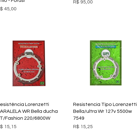
tilo - Forusi
Preço
R$ 95,00
reço
$ 45,00
Visualização rápida
Visualização rápida
esistência Lorenzetti
Resistencia Tipo Lorenzetti
ARALELA WR Bella ducha
Bella/ultra Wr 127v 5500w
T/Fashion 220/6800W
7549
reço
Preço
$ 15,15
R$ 15,25