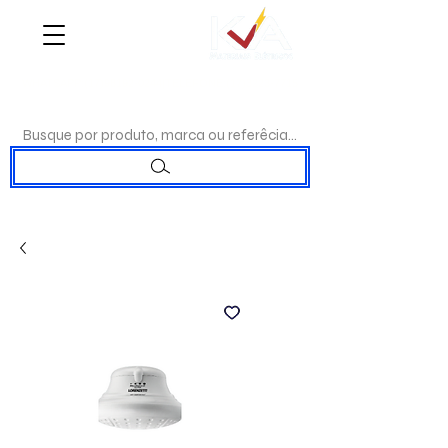
WHATSAPP:
(17)98192-0244
|TELEFONE:
(17)3223-7715
Busque por produto, marca ou referêcia...