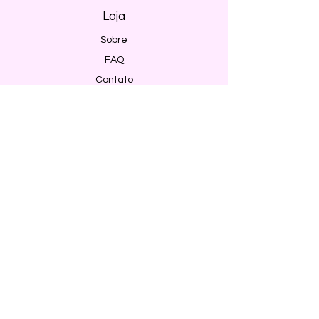
Loja
Sobre
FAQ
Contato
Envio e Devoluções
Política da Loja
Métodos de pagamento
Segurança
Ambiente 100% Seguro. Sua Informação
é Protegida Pela Criptografia SSL 256-Bit.
Métodos de pagamentos aceitos