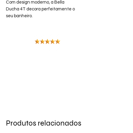
Com design moderno, a Bella
Ducha 4T decora perfeitamente o
seu banheiro.
Destinada a oferecer conforto e
economia na hora do banho, a Bella
Ducha 4T possui espalhador de
grandes dimensões e 4 opções de
temperaturas, ideal para todas as
estações do ano.
A ducha é compatível com
aquecedores solares, ampliando
assim a sua utilização
Produtos relacionados