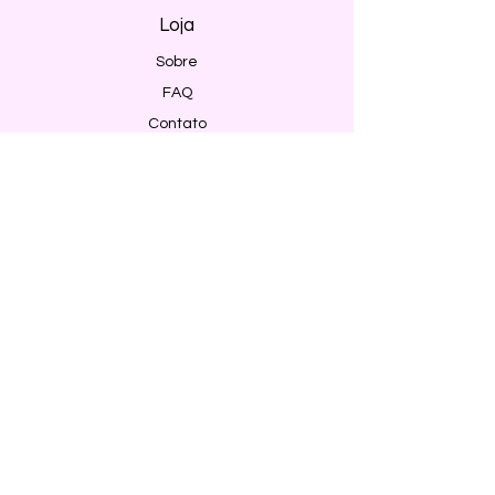
Loja
Sobre
FAQ
Contato
Envio e Devoluções
Política da Loja
Métodos de pagamento
Segurança
Ambiente 100% Seguro. Sua Informação
é Protegida Pela Criptografia SSL 256-Bit.
Métodos de pagamentos aceitos