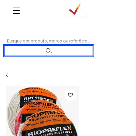
WHATSAPP:
(17)98192-0244
|TELEFONE:
(17)3223-7715
Busque por produto, marca ou referêcia...