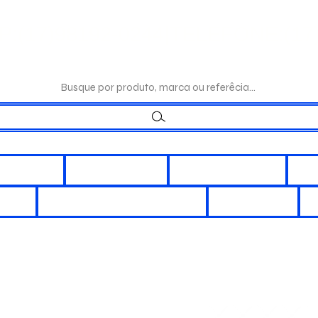
:(17)98192-0244|TELEFONE:(17)
Busque por produto, marca ou referêcia...
LÉTRICOS
ILUMINAÇÃO
INTERRUPÇÃO
DI
ORES
CHUVEIROS E DUCHAS
REATORES
A