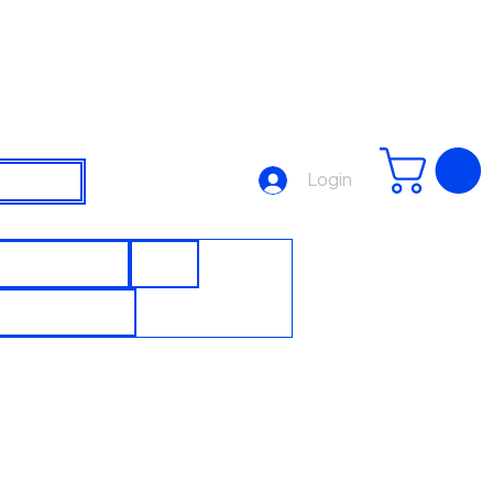
3223-7715
Login
SJUNTORES
DPS
UTOMAÇÃO