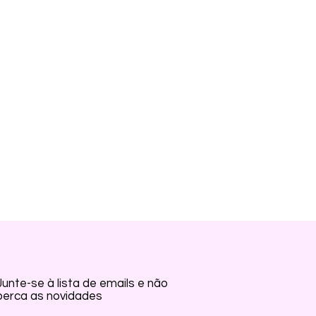
RCAS:
Garantia do vendedor: 7 dias
Junte-se à lista de emails e não
perca as novidades