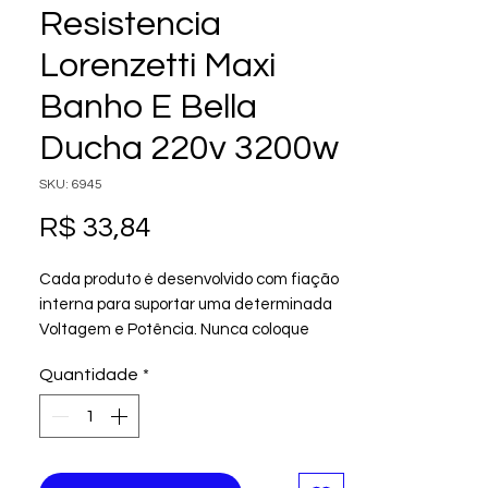
Resistencia
Lorenzetti Maxi
Banho E Bella
Ducha 220v 3200w
SKU: 6945
Preço
R$ 33,84
Cada produto é desenvolvido com fiação
interna para suportar uma determinada
Voltagem e Potência. Nunca coloque
uma resistência que tenha
Quantidade
*
características diferentes do padrão
desenvolvido para seu produto. As
informações sobre Voltagem e Potência
podem ser encontrados no próprio corpo
do produto ou na embalagem do mesmo.