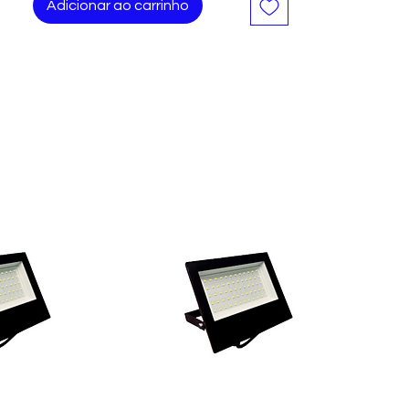
Adicionar ao carrinho
A Resistência Lorenzetti 055-R é ideal
para proporcionar um aquecimento
eficiente e duradouro em diversos
modelos de chuveiros da Lorenzetti. Com
uma potência de 3200W e tensão de
220V, garante um aquecimento rápido e
constante, oferecendo conforto e
praticidade no seu dia a dia.
Características:
- Potência: 3200W
- Tensão: 220V
- Modelo: 055-R
Compatibilidade:
- Maxi Banho