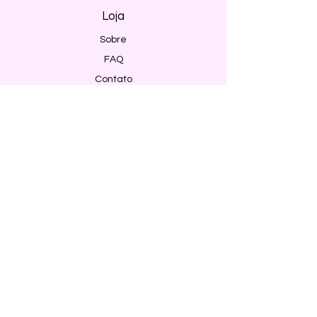
Loja
Sobre
FAQ
Contato
Envio e Devoluções
Política da Loja
Métodos de pagamento
Segurança
Ambiente 100% Seguro. Sua Informação
é Protegida Pela Criptografia SSL 256-Bit.
Métodos de pagamentos aceitos