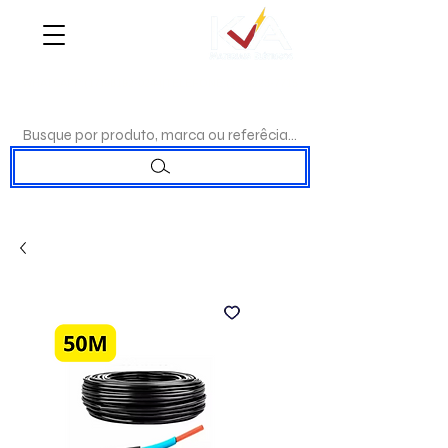
WHATSAPP:
(17)98192-0244
|TELEFONE:
(17)3223-7715
Busque por produto, marca ou referêcia...