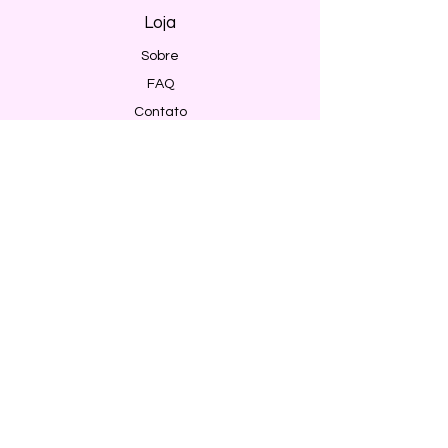
Loja
Sobre
FAQ
Contato
Envio e Devoluções
Política da Loja
Métodos de pagamento
Segurança
Ambiente 100% Seguro. Sua Informação
é Protegida Pela Criptografia SSL 256-Bit.
Métodos de pagamentos aceitos