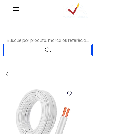
WHATSAPP:
(17)98192-0244
|TELEFONE:
(17)3223-7715
Busque por produto, marca ou referêcia...