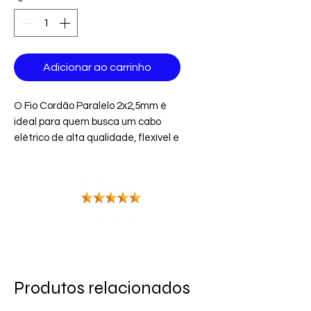
Adicionar ao carrinho
O Fio Cordão Paralelo 2x2,5mm é
ideal para quem busca um cabo
elétrico de alta qualidade, flexível e
seguro para diversas aplicações
elétricas. Com 5 metros de
comprimento, ele é perfeito para
pequenas instalações residenciais,
comerciais e industriais, garantindo
excelente condução elétrica e
durabilidade.
Principais Características:
Produtos relacionados