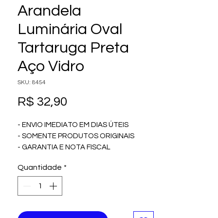
Arandela
Luminária Oval
Tartaruga Preta
Aço Vidro
SKU: 8454
Preço
R$ 32,90
- ENVIO IMEDIATO EM DIAS ÚTEIS
- SOMENTE PRODUTOS ORIGINAIS
- GARANTIA E NOTA FISCAL
- SOMOS DISTRIBUIDORES
Quantidade
*
AUTORIZADOS DA MARCAS MAIS
RENOMADAS DO MERCADO.
O que você precisa saber sobre este
produto