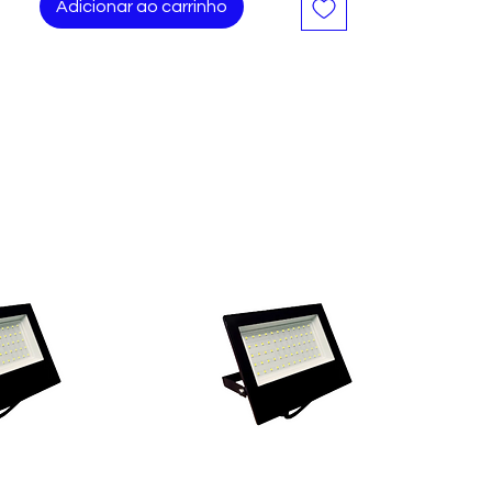
Adicionar ao carrinho
Unidades por kit: 1
Formato de venda: Unidade
Voltagem: 110V/220V
Lâmpada de parede com potência de
15W.
Tipo de material: ferro.
Com capacidade para 1 lâmpada.
Projetada para lâmpadas led.
Dimensões: 11cm de altura, 17cm de
comprimento e 12cm de largura.
luminária tem uma capacidade para uma
lâmpada e é alimentada por corrente
elétrica, com uma potência de 15W. O
produto é feito de ferro e vidro,
garantindo durabilidade e resistência. As
dimensões da tartaruga são 10,0 cm de
altura, 12,0 cm de largura e 17,0 cm de
profundidade, enquanto o vidro mede