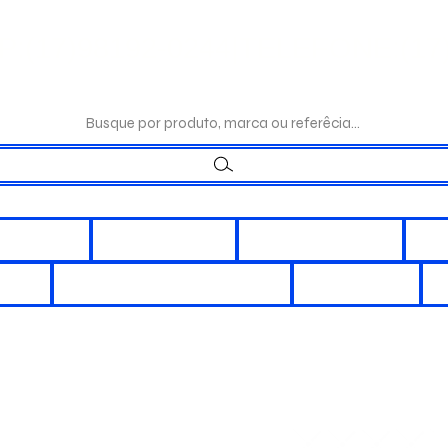
:(17)98192-0244|TELEFONE:(17)
Busque por produto, marca ou referêcia...
LÉTRICOS
ILUMINAÇÃO
INTERRUPÇÃO
DI
ORES
CHUVEIROS E DUCHAS
REATORES
A