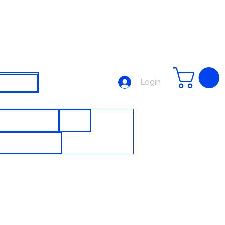
3223-7715
Login
SJUNTORES
DPS
UTOMAÇÃO