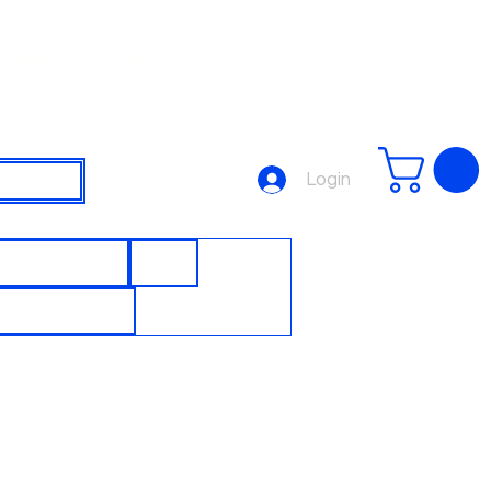
3223-7715
Login
SJUNTORES
DPS
UTOMAÇÃO