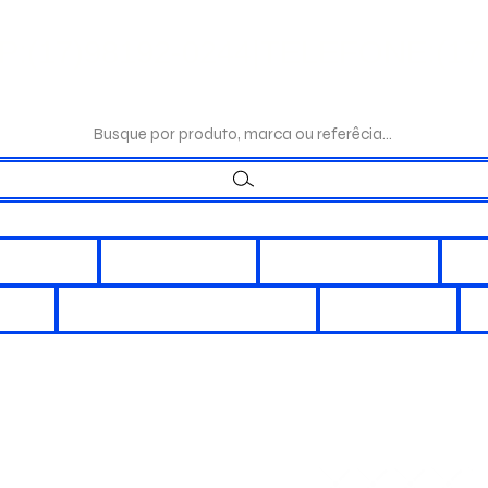
:(17)98192-0244|TELEFONE:(17)
Busque por produto, marca ou referêcia...
LÉTRICOS
ILUMINAÇÃO
INTERRUPÇÃO
DI
ORES
CHUVEIROS E DUCHAS
REATORES
A