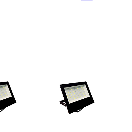
NM 280.
ISOLAÇÃO: Composto termoplástico
polivinílico (PVC) tipo BWF (Resistente à
propagação de chamas). Nas seções
nominais até 10mm² a isolação é feita
em Dupla Camada sendo que a camada
externa possui característica extra
deslizante facilitando a aplicação do
produto em eletrodutos.
NORMA DE REFERÊNCIA: NBR NM 247-3 -
Cabos Isolados com Policloreto de Vinila
(PVC) para tensões nominais até
450/750V, inclusive - Parte 3: condutores
isolado (sem cobertura) para instalações
fixas (IEC 60227-3 MOD.).
NORMAS APLICÁVEIS: NBR NM 280 e NBR