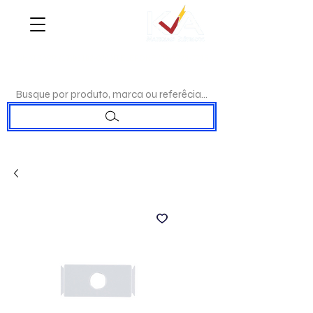
WHATSAPP:
(17)98192-0244
|TELEFONE:
(17)3223-7715
Busque por produto, marca ou referêcia...