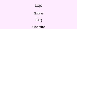
Loja
Sobre
FAQ
Contato
Envio e Devoluções
Política da Loja
Métodos de pagamento
Segurança
Ambiente 100% Seguro. Sua Informação
é Protegida Pela Criptografia SSL 256-Bit.
Métodos de pagamentos aceitos