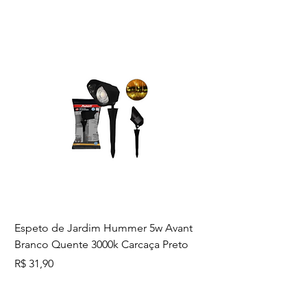
elétricas. Fabricado pela renomada
marca Tramontina, você pode
contar com a qualidade e
durabilidade do produto. Adquira
agora mesmo e tenha uma
campainha confiável e de
qualidade com a Tramontina!
Espeto de Jardim Hummer 5w Avant
Branco Quente 3000k Carcaça Preto
Preço
R$ 31,90