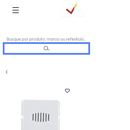
WHATSAPP:
(17)98192-0244
|TELEFONE:
(17)3223-7715
Busque por produto, marca ou referêcia...