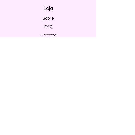
Loja
Sobre
FAQ
Contato
Envio e Devoluções
Política da Loja
Métodos de pagamento
Segurança
Ambiente 100% Seguro. Sua Informação
é Protegida Pela Criptografia SSL 256-Bit.
Métodos de pagamentos aceitos