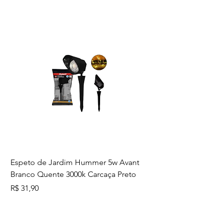
agora mesmo e tenha o controle
da iluminação com a Tramontina!
Espeto de Jardim Hummer 5w Avant
Branco Quente 3000k Carcaça Preto
Preço
R$ 31,90