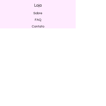
Loja
Sobre
FAQ
Contato
Envio e Devoluções
Política da Loja
Métodos de pagamento
Segurança
Ambiente 100% Seguro. Sua Informação
é Protegida Pela Criptografia SSL 256-Bit.
Métodos de pagamentos aceitos