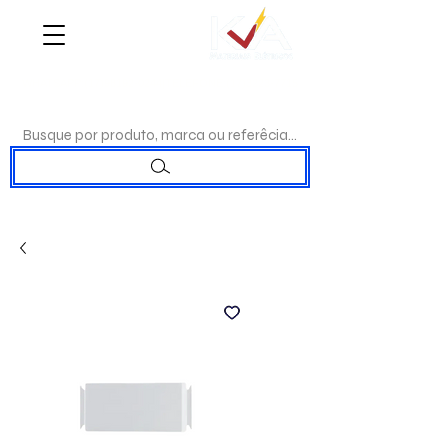
WHATSAPP:
(17)98192-0244
|TELEFONE:
(17)3223-7715
Busque por produto, marca ou referêcia...