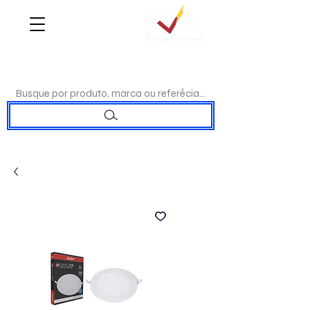
WHATSAPP:
(17)98192-0244
|TELEFONE:
(17)3223-7715
Busque por produto, marca ou referêcia...