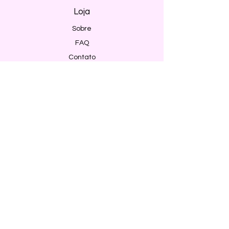
Loja
Sobre
FAQ
Contato
Envio e Devoluções
Política da Loja
Métodos de pagamento
Segurança
Ambiente 100% Seguro. Sua Informação
é Protegida Pela Criptografia SSL 256-Bit.
Métodos de pagamentos aceitos