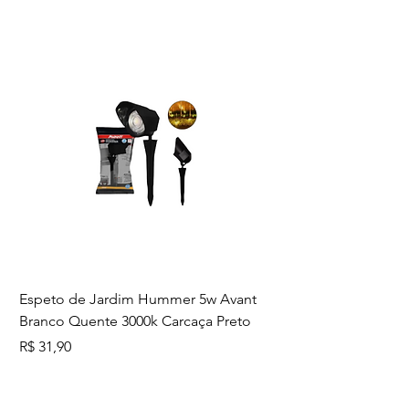
durabilidade do produto. Adquira
agora mesmo e tenha um
ambiente elétrico funcional e
visualmente agradável com a
Tramontina!
Espeto de Jardim Hummer 5w Avant
Branco Quente 3000k Carcaça Preto
Preço
R$ 31,90