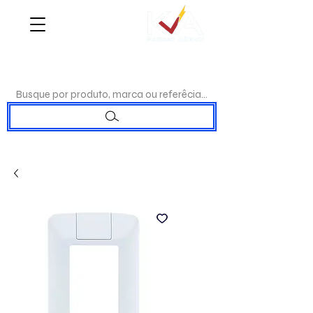
WHATSAPP:
(17)98192-0244
|TELEFONE:
(17)3223-7715
Busque por produto, marca ou referêcia...