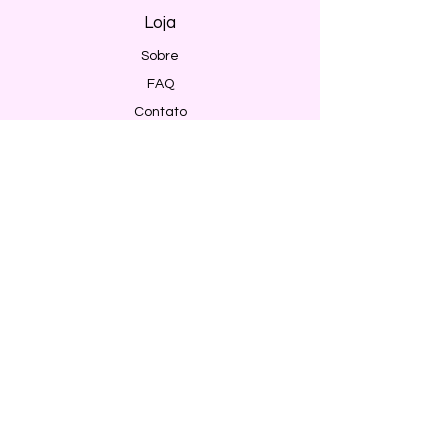
Loja
Sobre
FAQ
Contato
Envio e Devoluções
Política da Loja
Métodos de pagamento
Segurança
Ambiente 100% Seguro. Sua Informação
é Protegida Pela Criptografia SSL 256-Bit.
Métodos de pagamentos aceitos