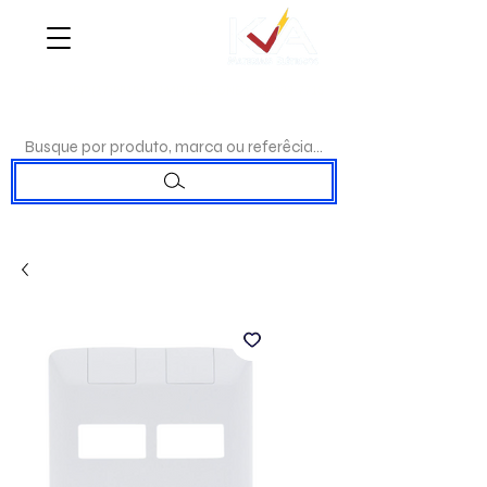
WHATSAPP:
(17)98192-0244
|TELEFONE:
(17)3223-7715
Busque por produto, marca ou referêcia...