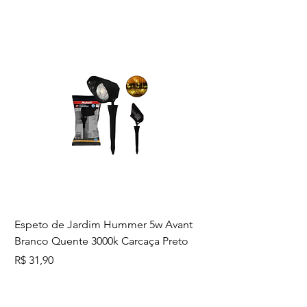
organizado com a Tramontina!
Espeto de Jardim Hummer 5w Avant
Branco Quente 3000k Carcaça Preto
Preço
R$ 31,90