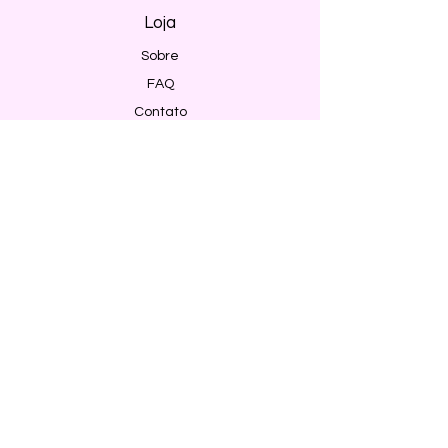
Loja
Sobre
FAQ
Contato
Envio e Devoluções
Política da Loja
Métodos de pagamento
Segurança
Ambiente 100% Seguro. Sua Informação
é Protegida Pela Criptografia SSL 256-Bit.
Métodos de pagamentos aceitos