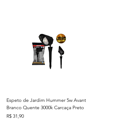
alumínio– Potência: 18W– Fluxo
luminoso: 1260lm
Espeto de Jardim Hummer 5w Avant
Branco Quente 3000k Carcaça Preto
Preço
R$ 31,90