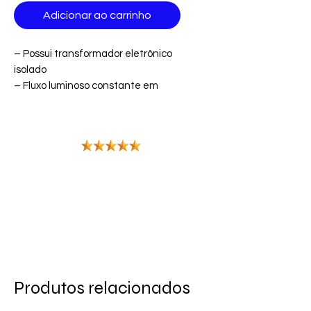
Adicionar ao carrinho
– Possui transformador eletrônico
isolado
– Fluxo luminoso constante em
toda faixa de tensão
– Ângulo de abertura: 120°
– IRC 70
– Tipo de instalação: sobrepor
– Temperatura ambiente: 5°C a
40°C
– Tensão de entrada: 100V a 240V
– bivolt
– Fator de potência: 0,50. › Baixo
consumo de energia
– Dimensões: 220mm
– Produto não dimerizavel
Produtos relacionados
Características: – Corpo em