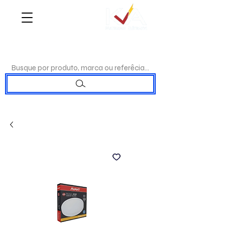
WHATSAPP:
(17)98192-0244
|TELEFONE:
(17)3223-7715
Busque por produto, marca ou referêcia...