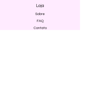
Loja
Sobre
FAQ
Contato
Envio e Devoluções
Política da Loja
Métodos de pagamento
Segurança
Ambiente 100% Seguro. Sua Informação
é Protegida Pela Criptografia SSL 256-Bit.
Métodos de pagamentos aceitos