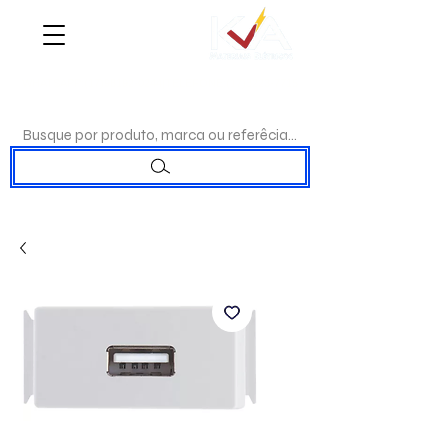
WHATSAPP:
(17)98192-0244
|TELEFONE:
(17)3223-7715
Busque por produto, marca ou referêcia...