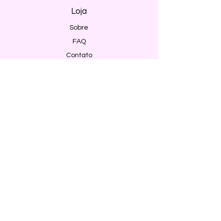
Loja
Sobre
FAQ
Contato
Envio e Devoluções
Política da Loja
Métodos de pagamento
Segurança
Ambiente 100% Seguro. Sua Informação
é Protegida Pela Criptografia SSL 256-Bit.
Métodos de pagamentos aceitos